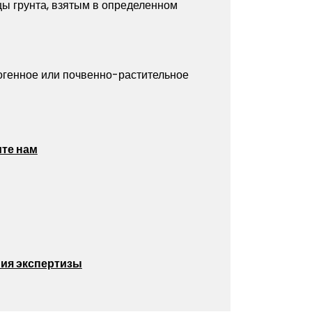
цы грунта, взятым в определенном
огенное или почвенно-растительное
те нам
ия экспертизы