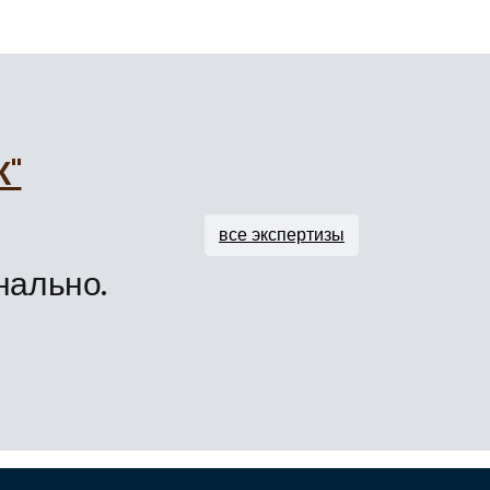
К"
все экспертизы
нально.